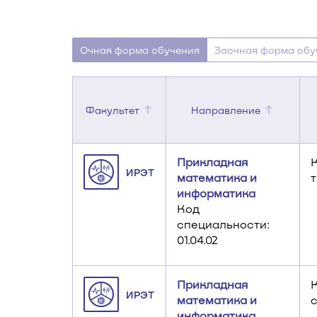
Очная форма обучения
Заочная форма обу
Факультет
Направление
Прикладная
ИРЭТ
математика и
информатика
Код
специальности:
01.04.02
Прикладная
ИРЭТ
математика и
информатика