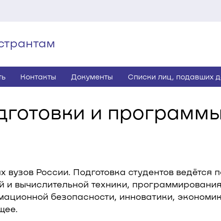
странтам
ть
Контакты
Документы
Cписки лиц, подавших 
дготовки и программ
х вузов России. Подготовка студентов ведётся
й и вычислительной техники, программирования
ационной безопасности, инноватики, экономик
щее.