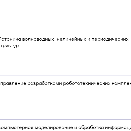
Фотоника волноводных, нелинейных и периодических
структур
Управление разработками робототехнических компле
Компьютерное моделирование и обработка информаци