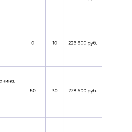
0
10
228 600 руб.
оника,
60
30
228 600 руб.